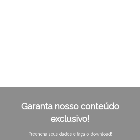
Um dos
maiores eventos de inovação e
tecnologia
pela 5ª vez em Porto Alegre
Tenha acesso ao nosso e-book com conteúdo
exclusivo das principais palestras do
South
Summit Brasil 2026
. Saiba quais as principais
inovações que impactarão o mercado este ano.
Garanta nosso conteúdo
exclusivo!
Preencha seus dados e faça o download!